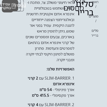
גלאי
סלים
ראשי
גלאי חיצוני משולב צר, מתכת ו-
עמידה
חיצוני
חוטי
מדריך התקנה
מחסום
/
בתקנים
ABS, משתמש בטכנולוגיית
ברייר
אינפרא אדום אקטיבית חדשנית
מוצרים
ובאלגוריתמי הצפנה ייחודיים
/
להגנה היקפית. עמיד בפני אור
סלים
שמש, ניתן להזמין מראש
ברייר
באורכים, צבעים ומספרים שונים
של קרני אינפרא אדום בהתאם
למפרטים והעדפות. פתרון
מושלם למיגון היקפי לבתי יוקרה
ומבני יוקרה.
האפשרויות שלנו:
1. SLIM-BARRIER עם
2 קרני
אינפרא אדום
:
אורך מינימלי -
54 ס"מ
אורך מקסימלי -
415.5 ס"מ
2. SLIM-BARRIER עם
4 קרני