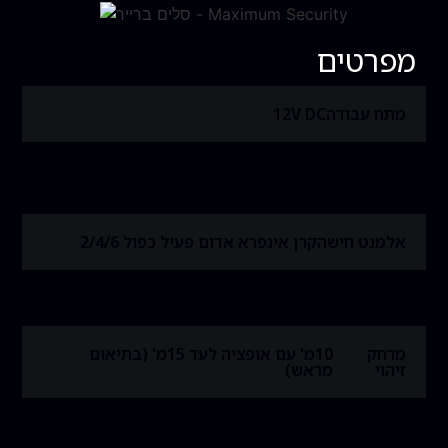
מפרטים
מתח עבודה
12V DC
ניקוז זרם מרבי
יחידת משדר 57mA
יחידת מקלט 30mA
אלמנט חישה
קרן אינפרא אדום פעיל כפול 2/4/6
סוג גלאי
גלאי מחסום
מרחק
10מ' עם אופציה לעד 15מ' (בתיאום
זיהוי
מראש)
מרחק בין 2 רכיבי חישה
250 מ"מ