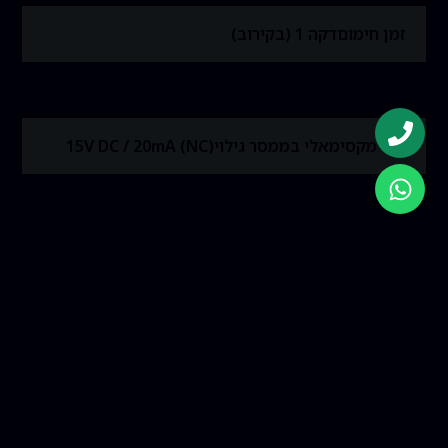
זמן חימום
דקה 1 (בקירוב)
אזעקה מגעים סיבולת
(NC) 15V DC / 20mA
זרם מקסימאלי בממסר גילוי
(NC) 15V DC / 20mA
זמן סגירת ממסר
2 שניות
זמן הפסקה כדי לגרום לאזעקה
50-500 אלפיות השניה
טמפרטורת עבודה
10°C ~ 60°C (14°F ~ 140°F)-
עמידות בפני לחות
95% (תלוי טמפרטורה)
מימדים
540-4155x17.5x17.5מ"מ (HxWxD)